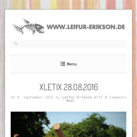
Skip
to
content
Menu
XLETIX 28.08.2016
On 8. September 2016 by
Leifur Erikson
With
0
Comments
-
Mud!