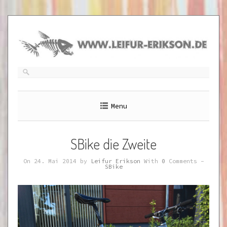
Skip
to
content
Menu
SBike die Zweite
On 24. Mai 2014 by
Leifur Erikson
With
0
Comments -
SBike